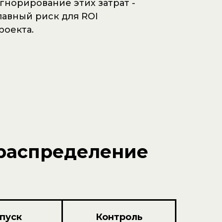
гнорирование этих затрат -
лавный риск для ROI
роекта.
 распределение
пуск
Контроль