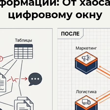
формации: От хаос
цифровому окну