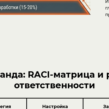
И
г
п
анда: RACI-матрица и
ответственности
егия
Настройка
За