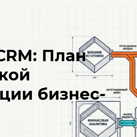
CRM: План
ской
ции бизнес-